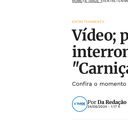
HOME
>
A TARDE +
>
ENTRETENIM
ENTRETENIMENTO
Vídeo; 
interro
"Carniç
Confira o momento h
Por
Da Redação
24/06/2024 - 1:17 h