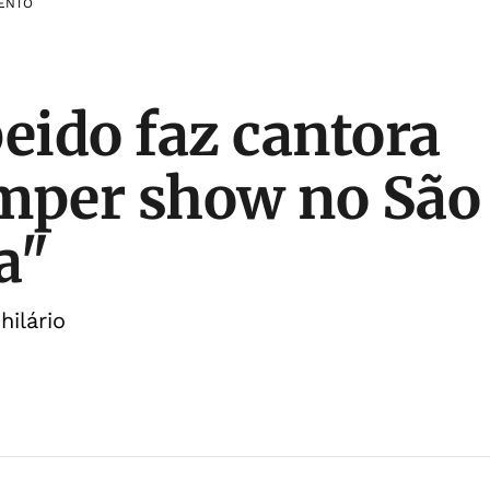
ENTO
peido faz cantora
mper show no São 
a"
ilário