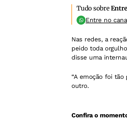
Tudo sobre
Entr
Entre no can
Nas redes, a reaçã
peido toda orgulh
disse uma internau
“A emoção foi tão 
outro.
Confira o moment