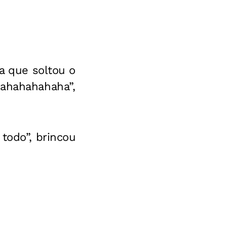
oa que soltou o
hahahahahaha”,
todo”, brincou