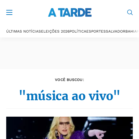
Últimas notícias
ÚLTIMAS NOTÍCIAS
ELEIÇÕES 2026
POLÍTICA
ESPORTES
SALVADOR
BAHIA
P
VOCÊ BUSCOU:
"música ao vivo"