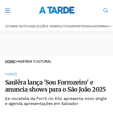
ÚLTIMAS NOTÍCIAS
ELEIÇÕES 2026
POLÍTICA
ESPORTES
SALVADOR
BAHIA
P
HOME
>
AGENDA CULTURAL
FORRÓ
Saulêra lança 'Sou Forrozeiro' e
anuncia shows para o São João 2025
Ex-vocalista da Forró no Kilo apresenta novo single
e agenda apresentações em Salvador