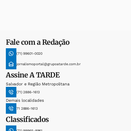
Fale com a Redação
(71) 99601-0020
jornalismoportal@grupoatarde.com.br
Assine
A TARDE
Salvador e Região Metropolitana
(71) 2886-1613
Demais localidades
71 2886-1613
Classificados
(71) 99965-8961