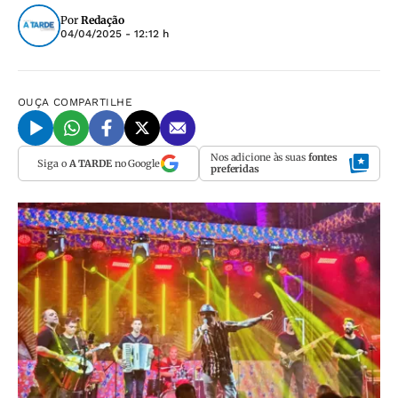
Por
Redação
04/04/2025 - 12:12 h
OUÇA
COMPARTILHE
Nos adicione às suas
fontes
Siga o
A TARDE
no Google
preferidas