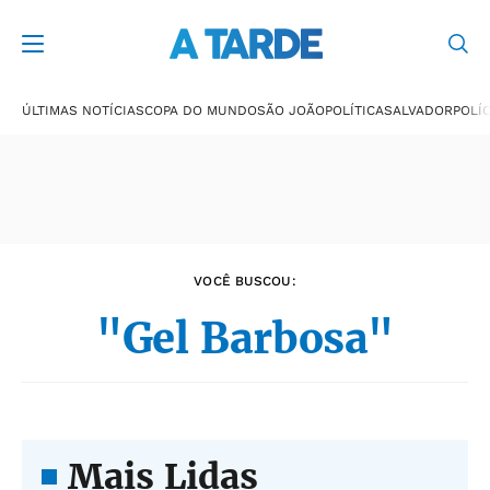
Últimas notícias
ÚLTIMAS NOTÍCIAS
COPA DO MUNDO
SÃO JOÃO
POLÍTICA
SALVADOR
POLÍC
VOCÊ BUSCOU:
"Gel Barbosa"
Mais Lidas