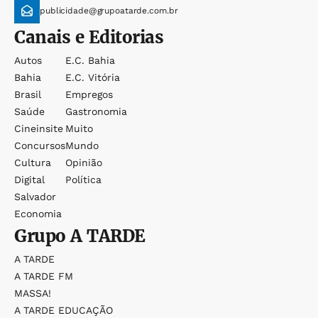
publicidade@grupoatarde.com.br
Canais e Editorias
Autos
E.c. Bahia
Bahia
E.c. Vitória
Brasil
Empregos
Saúde
Gastronomia
Cineinsite
Muito
Concursos
Mundo
Cultura
Opinião
Digital
Política
Salvador
Economia
Grupo
A TARDE
A TARDE
A TARDE FM
MASSA!
A TARDE EDUCAÇÃO