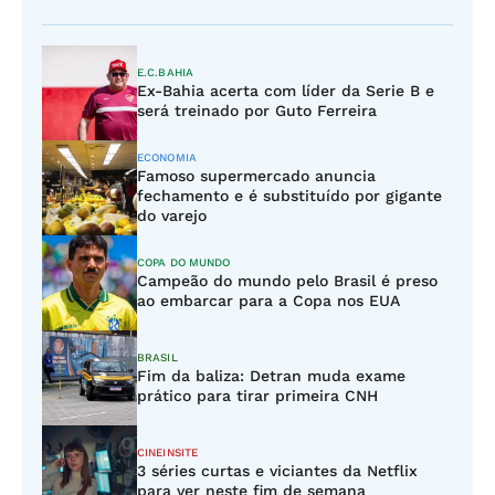
E.C.BAHIA
Ex-Bahia acerta com líder da Serie B e
será treinado por Guto Ferreira
ECONOMIA
Famoso supermercado anuncia
fechamento e é substituído por gigante
do varejo
COPA DO MUNDO
Campeão do mundo pelo Brasil é preso
ao embarcar para a Copa nos EUA
BRASIL
Fim da baliza: Detran muda exame
prático para tirar primeira CNH
CINEINSITE
3 séries curtas e viciantes da Netflix
para ver neste fim de semana