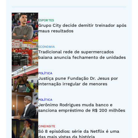
ESPORTES
Grupo City decide demitir treinador após
maus resultados
ECONOMIA
Tradicional rede de supermercados
baiana anuncia fechamento de unidades
POLÍTICA
Justiça pune Fundação Dr. Jesus por
internação irregular de menores
POLÍTICA
Jerônimo Rodrigues muda banco e
sanciona empréstimo de R$ 200 milhões
CINEINSITE
Só 8 episódios: série da Netflix é uma
das mais vistas da história