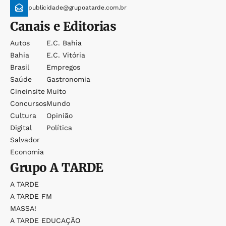
publicidade@grupoatarde.com.br
Canais e Editorias
Autos
E.c. Bahia
Bahia
E.c. Vitória
Brasil
Empregos
Saúde
Gastronomia
Cineinsite
Muito
Concursos
Mundo
Cultura
Opinião
Digital
Política
Salvador
Economia
Grupo
A TARDE
A TARDE
A TARDE FM
MASSA!
A TARDE EDUCAÇÃO