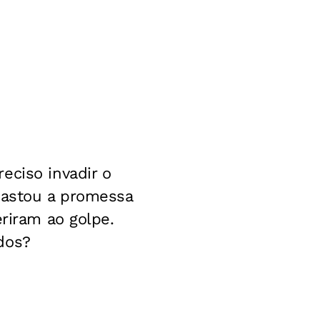
eciso invadir o
 bastou a promessa
eriram ao golpe.
dos?