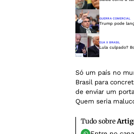
GUERRA COMERCIAL
Trump pode lança
EUA X BRASIL
Lula culpado? B
Só um país no mund
Brasil para concr
de enviar um porta
Quem seria maluco
Tudo sobre
Artig
Entre no can