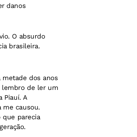
er danos
vio. O absurdo
a brasileira.
ra metade dos anos
e lembro de ler um
 Piauí. A
a me causou.
o que parecia
geração.