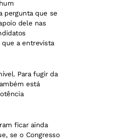
nhum
 a pergunta que se
apoio dele nas
ndidatos
que a entrevista
vel. Para fugir da
 também está
potência
ram ficar ainda
ue, se o Congresso