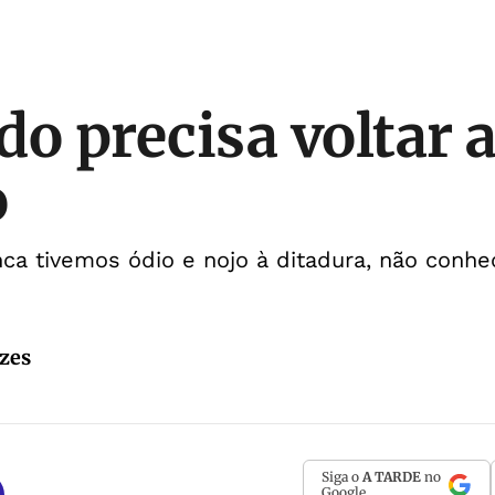
o precisa voltar a
o
nca tivemos ódio e nojo à ditadura, não con
zes
Siga o
A TARDE
no
Google