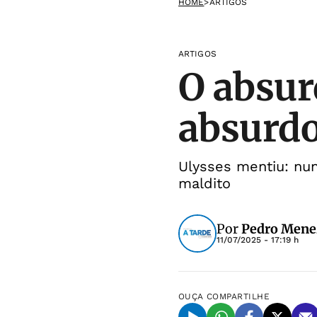
HOME
>
ARTIGOS
ARTIGOS
O absurd
absurd
Ulysses mentiu: nu
maldito
Por
Pedro Mene
11/07/2025 - 17:19 h
OUÇA
COMPARTILHE