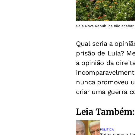
Se a Nova República não acabar 
Qual seria a opiniã
prisão de Lula? Me
a opinião da direi
incomparavelmente
nunca promoveu um
criar uma guerra 
Leia Também:
POLÍTICA
Saiba como a ta