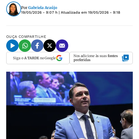
Por
Gabriela Araújo
19/05/2026 - 9:07 h
| Atualizada em
19/05/2026 - 9:18
OUÇA
COMPARTILHE
Nos adicione às suas
fontes
Siga o
A TARDE
no Google
preferidas