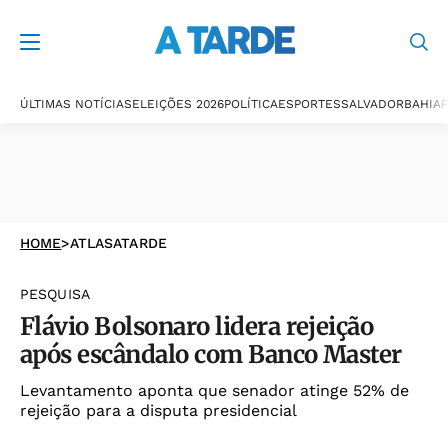
ÚLTIMAS NOTÍCIAS
ELEIÇÕES 2026
POLÍTICA
ESPORTES
SALVADOR
BAHIA
P
HOME
>
ATLASATARDE
PESQUISA
Flávio Bolsonaro lidera rejeição
após escândalo com Banco Master
Levantamento aponta que senador atinge 52% de
rejeição para a disputa presidencial