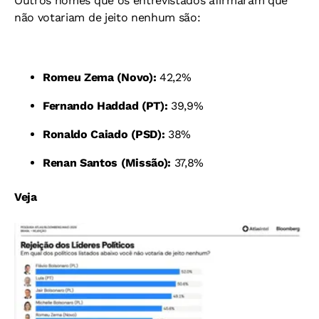
Outros nomes que os entrevistados afirmaram que
não votariam de jeito nenhum são:
Romeu Zema (Novo):
42,2%
Fernando Haddad (PT):
39,9%
Ronaldo Caiado (PSD):
38%
Renan Santos (Missão):
37,8%
Veja