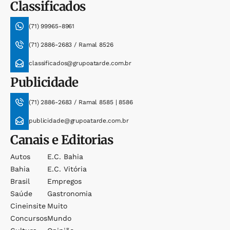
Classificados
(71) 99965-8961
(71) 2886-2683 / Ramal 8526
classificados@grupoatarde.com.br
Publicidade
(71) 2886-2683 / Ramal 8585 | 8586
publicidade@grupoatarde.com.br
Canais e Editorias
Autos
E.c. Bahia
Bahia
E.c. Vitória
Brasil
Empregos
Saúde
Gastronomia
Cineinsite
Muito
Concursos
Mundo