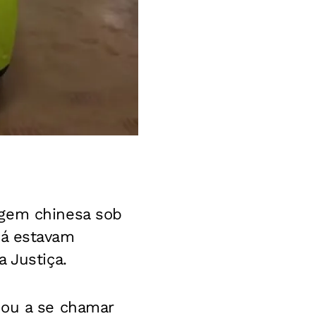
igem chinesa sob
já estavam
 Justiça.
sou a se chamar