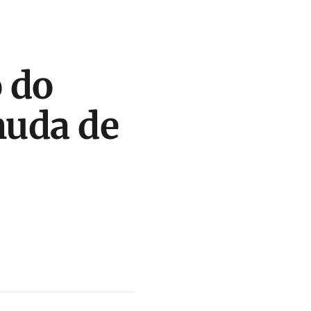
o do
muda de