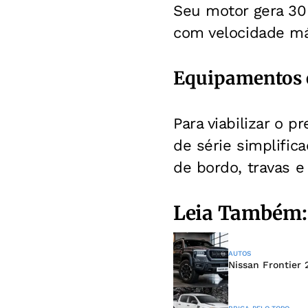
Seu motor gera 30 
com velocidade má
Equipamentos e
Para viabilizar o 
de série simplific
de bordo, travas e 
Leia Também:
AUTOS
Nissan Frontier 