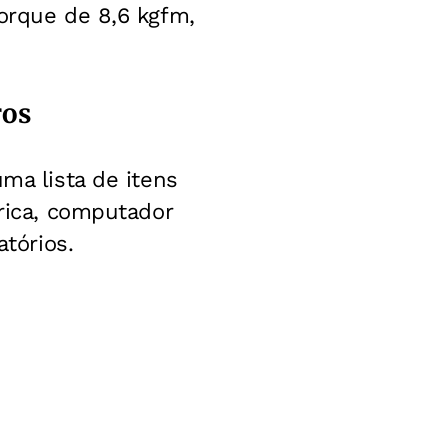
torque de 8,6 kgfm,
ros
ma lista de itens
trica, computador
atórios.