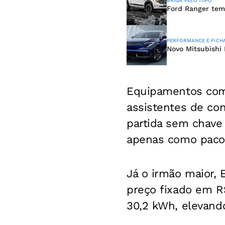
BRIGA PELO TOPO
Ford Ranger tem
PERFORMANCE E FICH
Novo Mitsubishi 
Equipamentos como 
assistentes de con
partida sem chave
apenas como pacot
Já o irmão maior,
preço fixado em R
30,2 kWh, elevand