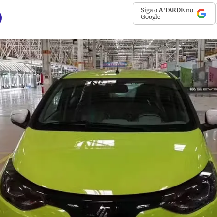
Siga o
A TARDE
no
Google