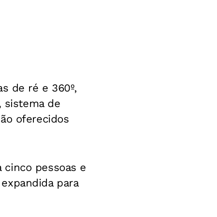
s de ré e 360º,
, sistema de
são oferecidos
 cinco pessoas e
 expandida para