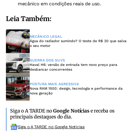
mecânico em condições reais de uso.
Leia Também:
MECÂNICO LEGAL
Água do radiador sumindo? O teste de R$ 20 que salva
o seu motor
GUERRA DOS SUVS
Haval H6: versão de entrada tem novo preço para
desbancar concorrentes
POSTURA MAIS AGRESSIVA
Nova RAM 1500: design, tecnologia e performance da
nova geração
Siga o A TARDE no
Google Notícias
e receba os
principais destaques do dia.
Siga o A TARDE no Google Noticias