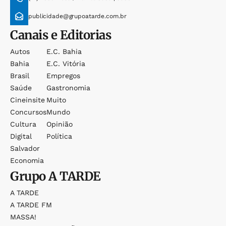
publicidade@grupoatarde.com.br
Canais e Editorias
Autos
E.c. Bahia
Bahia
E.c. Vitória
Brasil
Empregos
Saúde
Gastronomia
Cineinsite
Muito
Concursos
Mundo
Cultura
Opinião
Digital
Política
Salvador
Economia
Grupo
A TARDE
A TARDE
A TARDE FM
MASSA!