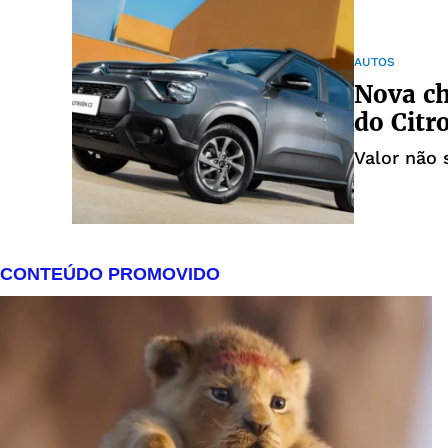
AUTOS
Nova ch
do Citr
Valor não 