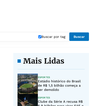
Buscar por tag
Buscar
Mais Lidas
ESPORTES
Estádio histórico do Brasil
de R$ 1,5 bilhão começa a
ser demolido
ESPORTES
Clube da Série A recusa R$
6,9 bilhões para virar SAF e