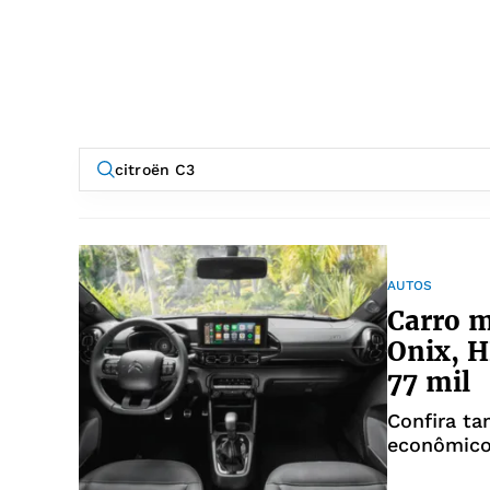
AUTOS
Carro m
Onix, H
77 mil
Confira t
econômico
mil em 20