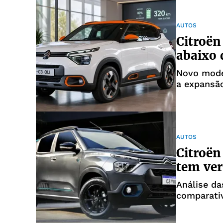
AUTOS
Citroën
abaixo 
Novo mode
a expansão
AUTOS
Citroën
tem ver
Análise da
comparati