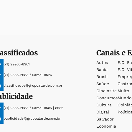
assificados
Canais e E
Autos
E.c. B
(71) 99965-8961
Bahia
E.c. Vi
(71) 2886-2683 / Ramal 8526
Brasil
Empre
Saúde
Gastro
classificados@grupoatarde.com.br
Cineinsite
Muito
ublicidade
Concursos
Mundo
Cultura
Opiniã
(71) 2886-2683 / Ramal 8585 | 8586
Digital
Polític
publicidade@grupoatarde.com.br
Salvador
Economia