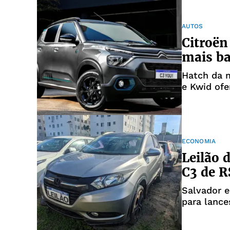
AUTOS
Citroën
mais ba
Hatch da 
e Kwid of
entenda a 
ECONOMIA
Leilão 
C3 de R
Salvador e
para lance