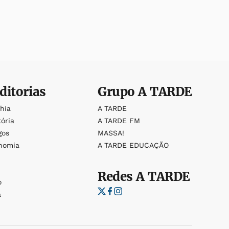
ditorias
Grupo
A TARDE
ahia
A TARDE
tória
A TARDE FM
gos
MASSA!
nomia
A TARDE EDUCAÇÃO
Redes
A TARDE
o
a