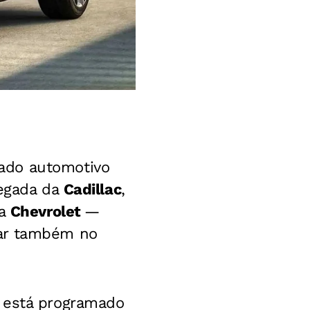
ado automotivo
hegada da
Cadillac
,
 a
Chevrolet
—
uar também no
s está programado