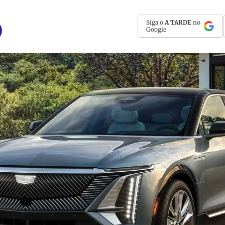
Siga o
A TARDE
no
Google