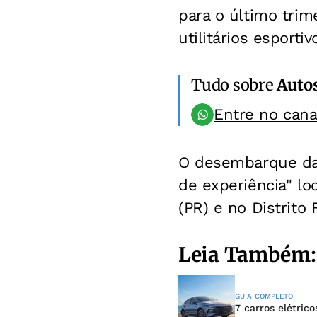
para o último trim
utilitários esporti
Tudo sobre
Auto
Entre no can
O desembarque da m
de experiência" lo
(PR) e no Distrito 
Leia Também:
GUIA COMPLETO
7 carros elétric