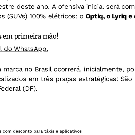
estre deste ano. A ofensiva inicial será co
vos (SUVs) 100% elétricos: o
Optiq, o Lyriq e 
s
em primeira mão!
al do WhatsApp.
arca no Brasil ocorrerá, inicialmente, po
calizados em três praças estratégicas: São P
Federal (DF).
os com desconto para táxis e aplicativos