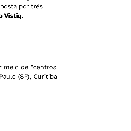
mposta por três
o Vistiq.
r meio de "centros
aulo (SP), Curitiba