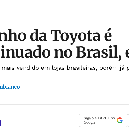
nho da Toyota é
inuado no Brasil,
mais vendido em lojas brasileiras, porém já 
mbianco
Siga o
A TARDE
no
Google