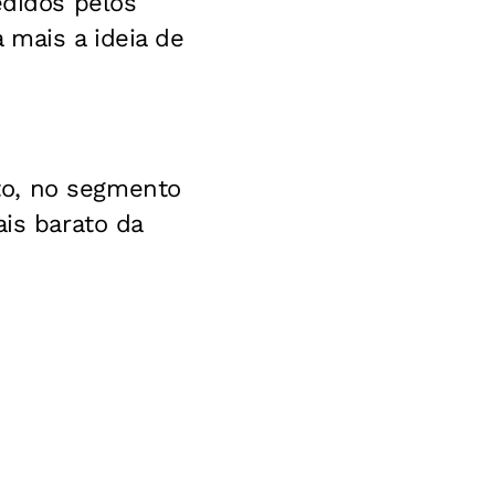
edidos pelos
 mais a ideia de
to, no segmento
ais barato da