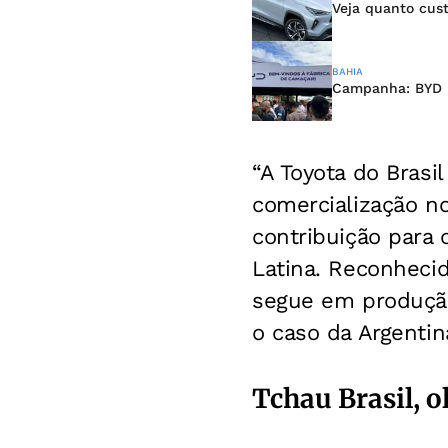
Veja quanto cust
BAHIA
Campanha: BYD b
“A Toyota do Brasi
comercialização n
contribuição para 
Latina. Reconhecid
segue em produção
o caso da Argentin
Tchau Brasil, o