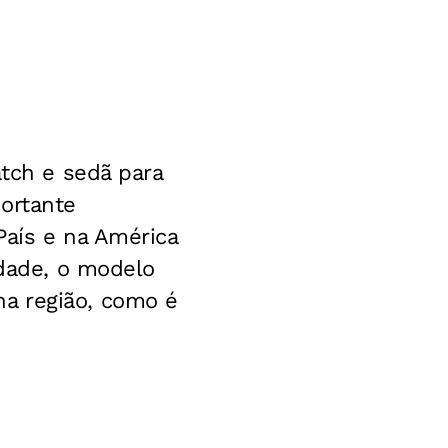
atch e sedã para
ortante
País e na América
idade, o modelo
a região, como é