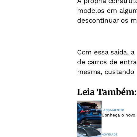
A própria construt
modelos em alguma
descontinuar os m
Com essa saída, a
de carros de entra
mesma, custando R
Leia Também:
LANÇAMENTO!
Conheça o novo 
NOVIDADE