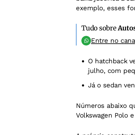
exemplo, esses f
Tudo sobre
Auto
Entre no can
O hatchback v
julho, com pe
Já o sedan ve
Números abaixo q
Volkswagen Polo e 