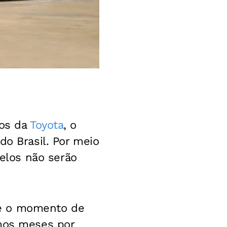
tos da
Toyota
, o
do Brasil. Por meio
los não serão
 e o momento de
imos meses por