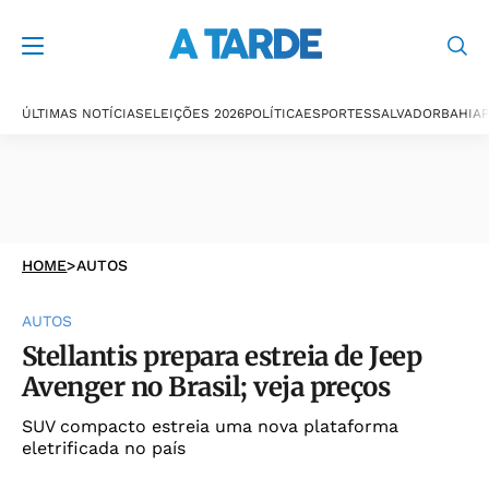
ÚLTIMAS NOTÍCIAS
ELEIÇÕES 2026
POLÍTICA
ESPORTES
SALVADOR
BAHIA
P
HOME
>
AUTOS
AUTOS
Stellantis prepara estreia de Jeep
Avenger no Brasil; veja preços
SUV compacto estreia uma nova plataforma
eletrificada no país