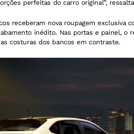
rções perfeitas do carro original”, ressalt
ancos receberam nova roupagem exclusiva c
bamento inédito. Nas portas e painel, o r
as costuras dos bancos em contraste.