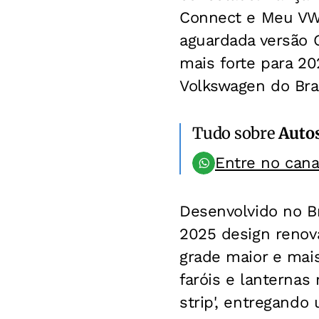
Connect e Meu VW 2
aguardada versão 
mais forte para 2
Volkswagen do Bras
Tudo sobre
Auto
Entre no can
Desenvolvido no Br
2025 design renova
grade maior e mais
faróis e lanternas
strip', entregando