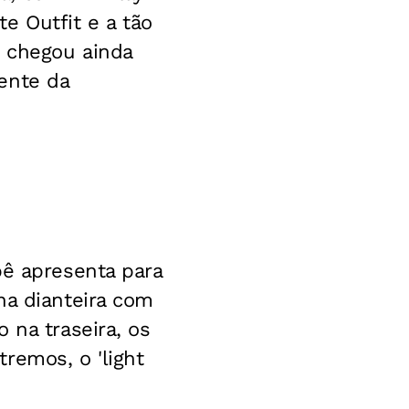
e Outfit e a tão
e chegou ainda
ente da
pê apresenta para
na dianteira com
 na traseira, os
remos, o 'light