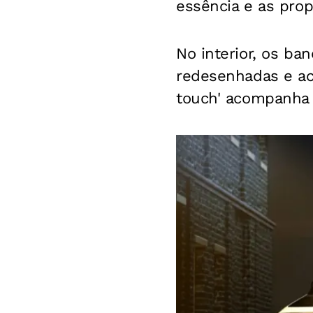
essência e as propo
No interior, os b
redesenhadas e aca
touch' acompanha 