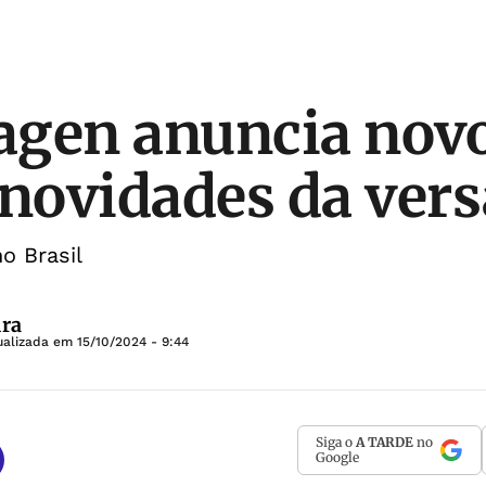
gen anuncia novo
 novidades da ver
o Brasil
ura
ualizada em
15/10/2024 - 9:44
Siga o
A TARDE
no
Google