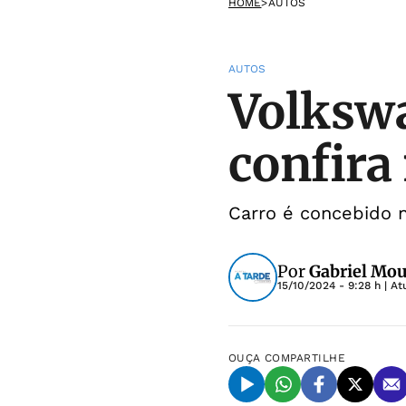
HOME
>
AUTOS
AUTOS
Volkswa
confira
Carro é concebido n
Por
Gabriel Mo
15/10/2024 - 9:28 h
| At
OUÇA
COMPARTILHE