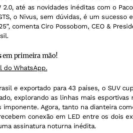
.0, até as novidades inéditas com o Pacot
GTS, o Nivus, sem dúvidas, é um sucesso 
025”, comenta Ciro Possobom, CEO & Presid
il.
s
em primeira mão!
al do WhatsApp.
asil e exportado para 43 países, o SUV cu
do, explorando as linhas mais esportivas 
 imponente. Agora, tanto na dianteira como
 recebem conexão em LED entre os dois ext
 uma assinatura noturna inédita.