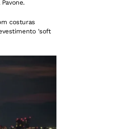
a Pavone.
om costuras
evestimento 'soft