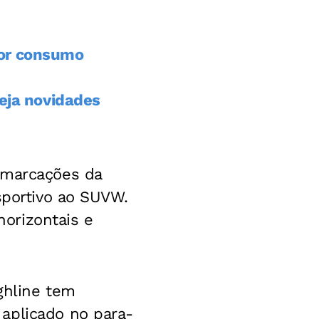
nor consumo
veja novidades
 marcações da
sportivo ao SUVW.
horizontais e
ighline tem
aplicado no para-