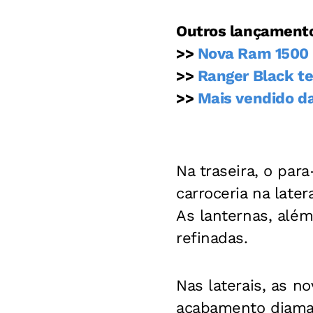
Outros lançament
>>
Nova Ram 1500 
>>
Ranger Black t
>>
Mais vendido da
Na traseira, o pa
carroceria na late
As lanternas, além 
refinadas.
Nas laterais, as n
acabamento diaman