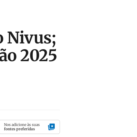
 Nivus;
são 2025
Nos adicione às suas
fontes preferidas