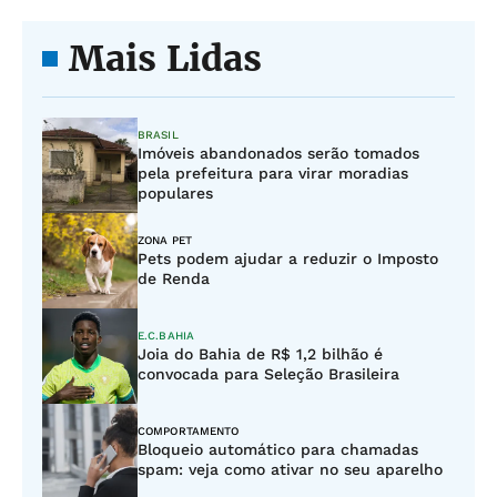
Mais Lidas
BRASIL
Imóveis abandonados serão tomados
pela prefeitura para virar moradias
populares
ZONA PET
Pets podem ajudar a reduzir o Imposto
de Renda
E.C.BAHIA
Joia do Bahia de R$ 1,2 bilhão é
convocada para Seleção Brasileira
COMPORTAMENTO
Bloqueio automático para chamadas
spam: veja como ativar no seu aparelho