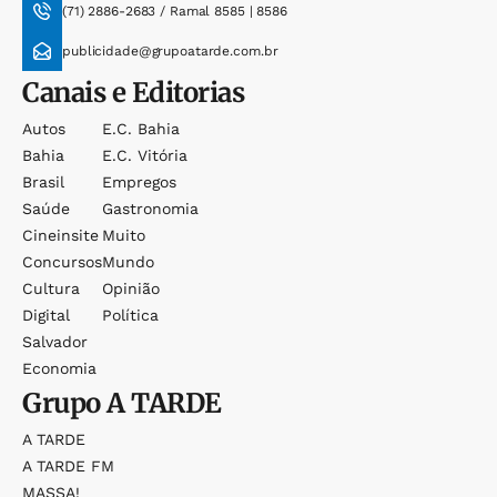
(71) 2886-2683 / Ramal 8585 | 8586
publicidade@grupoatarde.com.br
Canais e Editorias
Autos
E.c. Bahia
Bahia
E.c. Vitória
Brasil
Empregos
Saúde
Gastronomia
Cineinsite
Muito
Concursos
Mundo
Cultura
Opinião
Digital
Política
Salvador
Economia
Grupo
A TARDE
A TARDE
A TARDE FM
MASSA!