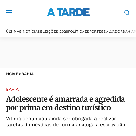
ÚLTIMAS NOTÍCIAS
ELEIÇÕES 2026
POLÍTICA
ESPORTES
SALVADOR
BAHIA
P
HOME
>
BAHIA
BAHIA
Adolescente é amarrada e agredida
por prima em destino turístico
Vítima denunciou ainda ser obrigada a realizar
tarefas domésticas de forma análoga à escravidão