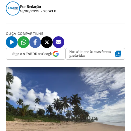
Por
Redação
18/06/2025 - 20:43 h
OUÇA
COMPARTILHE
Nos adicione às suas
fontes
Siga o
A TARDE
no Google
preferidas