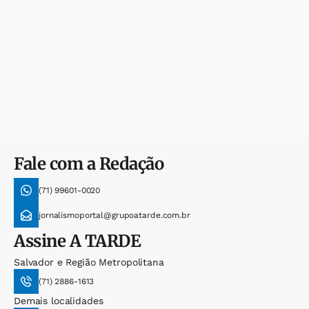
Fale com a Redação
(71) 99601-0020
jornalismoportal@grupoatarde.com.br
Assine
A TARDE
Salvador e Região Metropolitana
(71) 2886-1613
Demais localidades