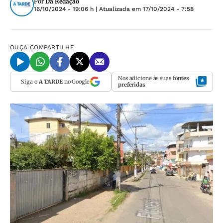
Por
Da Redação
16/10/2024 - 19:06 h
| Atualizada em
17/10/2024 - 7:58
OUÇA
COMPARTILHE
Nos adicione às suas
fontes
Siga o
A TARDE
no Google
preferidas