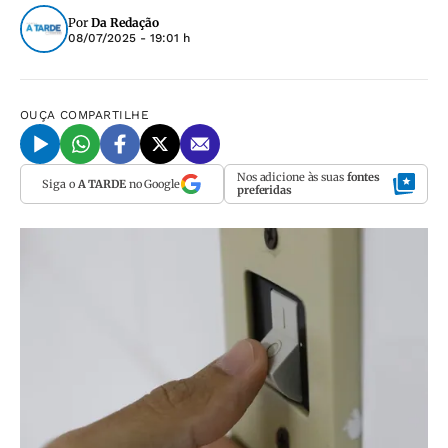
Por
Da Redação
08/07/2025 - 19:01 h
OUÇA
COMPARTILHE
Nos adicione às suas
fontes
Siga o
A TARDE
no Google
preferidas