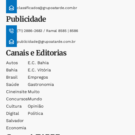
classificados@grupoatarde.com.br
Publicidade
(71) 2886-2683 / Ramal 8585 | 8586
publicidade@grupoatarde.com.br
Canais e Editorias
Autos
E.c. Bahia
Bahia
E.c. Vitória
Brasil
Empregos
Saúde
Gastronomia
Cineinsite
Muito
Concursos
Mundo
Cultura
Opinião
Digital
Política
Salvador
Economia