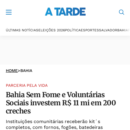
ÚLTIMAS NOTÍCIAS
ELEIÇÕES 2026
POLÍTICA
ESPORTES
SALVADOR
BAHIA
P
HOME
>
BAHIA
PARCERIA PELA VIDA
Bahia Sem Fome e Voluntárias
Sociais investem R$ 11 mi em 200
creches
Instituições comunitárias receberão kit´s
completos, com fornos, fogões, batedeiras