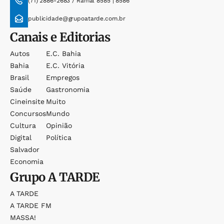
(71) 2886-2683 / Ramal 8585 | 8586
publicidade@grupoatarde.com.br
Canais e Editorias
Autos
E.c. Bahia
Bahia
E.c. Vitória
Brasil
Empregos
Saúde
Gastronomia
Cineinsite
Muito
Concursos
Mundo
Cultura
Opinião
Digital
Política
Salvador
Economia
Grupo
A TARDE
A TARDE
A TARDE FM
MASSA!