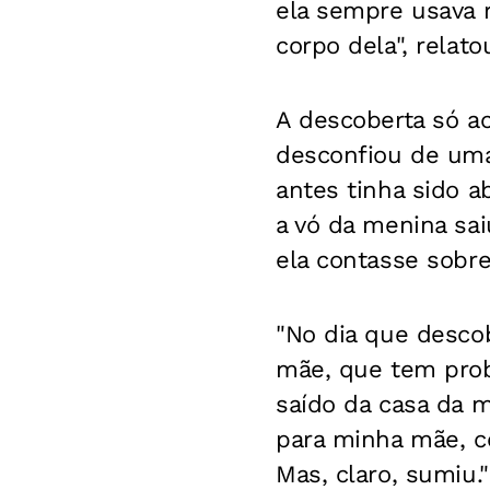
ela sempre usava 
corpo dela", relato
A descoberta só 
desconfiou de uma
antes tinha sido 
a vó da menina sai
ela contasse sobre
"No dia que descob
mãe, que tem prob
saído da casa da m
para minha mãe, co
Mas, claro, sumiu."