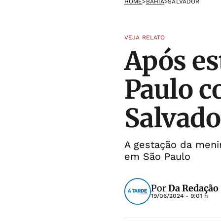
HOME
>
BAHIA
>
SALVADOR
VEJA RELATO
Após es
Paulo c
Salvado
A gestação da meni
em São Paulo
Por
Da Redação
19/06/2024 - 9:01 h