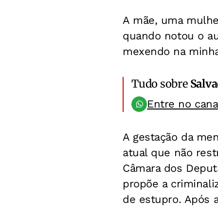
A mãe, uma mulher
quando notou o a
mexendo na minha 
Tudo sobre
Salv
Entre no can
A gestação da men
atual que não rest
Câmara dos Deput
propõe a criminal
de estupro. Após 