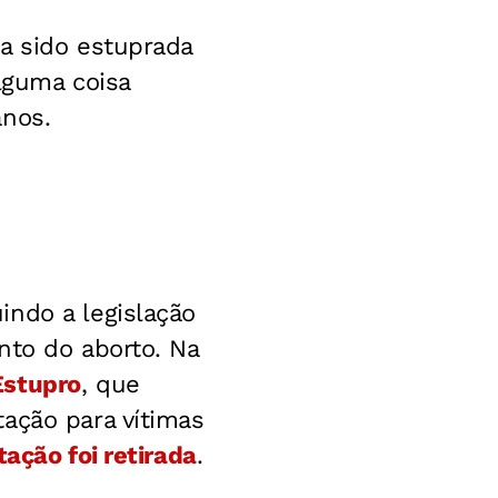
a sido estuprada
lguma coisa
anos.
indo a legislação
nto do aborto. Na
Estupro
, que
ação para vítimas
tação foi retirada
.