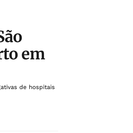
São
rto em
tivas de hospitais