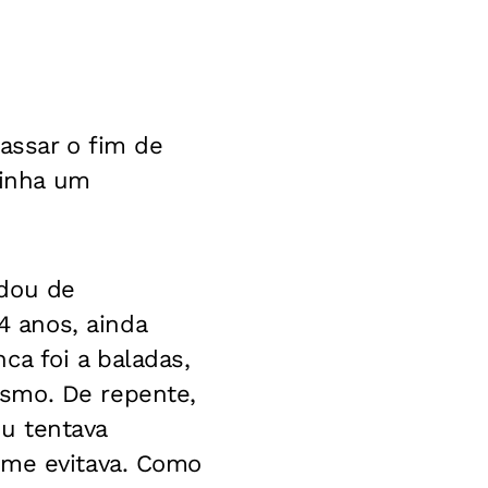
assar o fim de
tinha um
udou de
 anos, ainda
ca foi a baladas,
smo. De repente,
Eu tentava
 me evitava. Como