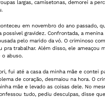
roupas largas, camisetonas, demorei a pe
u.
aconteceu em novembro do ano passado, q
 possível gravidez. Confrontada, a menin
abusada pelo marido da vó. O criminoso co
u pra trabalhar. Além disso, ele ameaçou 
 o abuso.
ri, fui até a casa da minha mãe e contei p
lema de coração, desmaiou na hora. O crim
inha mãe e levado as coisas dele. No mesm
nfessou tudo, pediu desculpas, disse que 