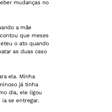
rceber mudanças no
uando a mãe
a contou que meses
meteu o ato quando
matar as duas caso
ara ela. Minha
inoso já tinha
o dia, ele ligou
ia se entregar.