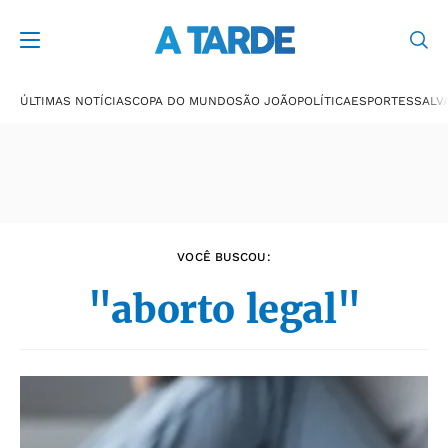
Últimas notícias
ÚLTIMAS NOTÍCIAS
COPA DO MUNDO
SÃO JOÃO
POLÍTICA
ESPORTES
SALV
VOCÊ BUSCOU:
"aborto legal"