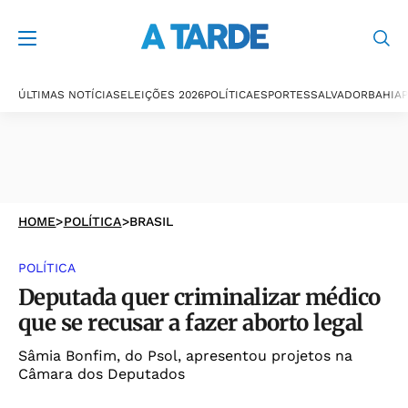
ÚLTIMAS NOTÍCIAS
ELEIÇÕES 2026
POLÍTICA
ESPORTES
SALVADOR
BAHIA
P
HOME
>
POLÍTICA
>
BRASIL
POLÍTICA
Deputada quer criminalizar médico
que se recusar a fazer aborto legal
Sâmia Bonfim, do Psol, apresentou projetos na
Câmara dos Deputados