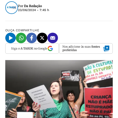
Por
Da Redação
23/06/2024 - 7:45 h
OUÇA
COMPARTILHE
Nos adicione às suas
fontes
Siga o
A TARDE
no Google
preferidas