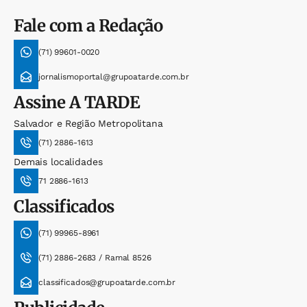
Fale com a Redação
(71) 99601-0020
jornalismoportal@grupoatarde.com.br
Assine
A TARDE
Salvador e Região Metropolitana
(71) 2886-1613
Demais localidades
71 2886-1613
Classificados
(71) 99965-8961
(71) 2886-2683 / Ramal 8526
classificados@grupoatarde.com.br