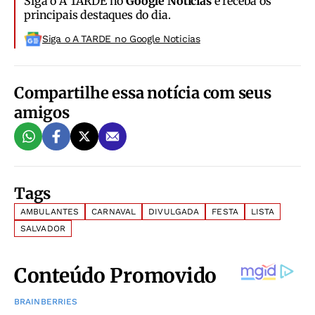
Siga o A TARDE no
Google Notícias
e receba os
principais destaques do dia.
Siga o A TARDE no Google Noticias
Compartilhe essa notícia com seus
amigos
Tags
AMBULANTES
CARNAVAL
DIVULGADA
FESTA
LISTA
SALVADOR