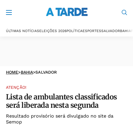
ÚLTIMAS NOTÍCIAS
ELEIÇÕES 2026
POLÍTICA
ESPORTES
SALVADOR
BAHIA
P
HOME
>
BAHIA
>
SALVADOR
ATENÇÃO!
Lista de ambulantes classificados
será liberada nesta segunda
Resultado provisório será divulgado no site da
Semop