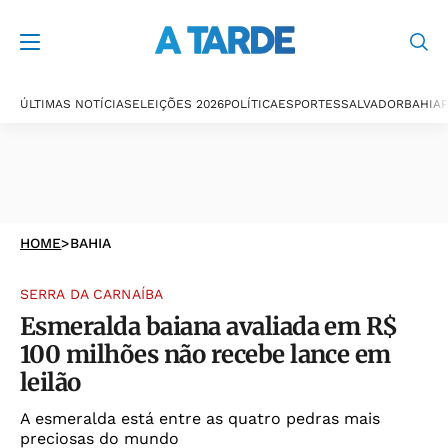
ÚLTIMAS NOTÍCIAS
ELEIÇÕES 2026
POLÍTICA
ESPORTES
SALVADOR
BAHIA
P
HOME
>
BAHIA
SERRA DA CARNAÍBA
Esmeralda baiana avaliada em R$
100 milhões não recebe lance em
leilão
A esmeralda está entre as quatro pedras mais
preciosas do mundo