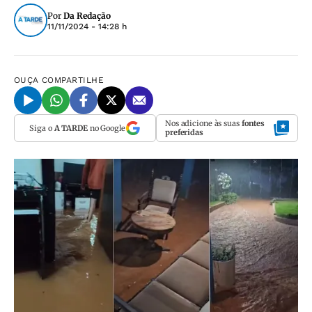
Por
Da Redação
11/11/2024 - 14:28 h
OUÇA
COMPARTILHE
Nos adicione às suas
fontes
Siga o
A TARDE
no Google
preferidas