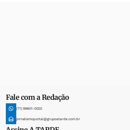
Fale com a Redação
(71) 99601-0020
jornalismoportal@grupoatarde.com.br
Assine
A TARDE