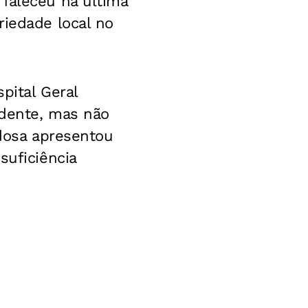
 faleceu na última
riedade local no
pital Geral
idente, mas não
idosa apresentou
suficiência