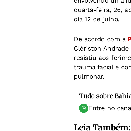
envolvendo uma id
quarta-feira, 26, 
dia 12 de julho.
De acordo com a
P
Clériston Andrade
resistiu aos ferim
trauma facial e co
pulmonar.
Tudo sobre
Bahi
Entre no can
Leia Também: