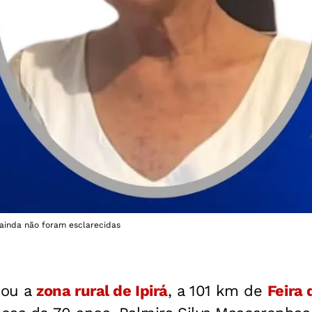
 ainda não foram esclarecidas
cou a
zona rural de
Ipirá
, a 101 km de
Feira