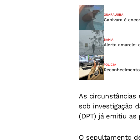
GUARAJUBA
Capivara é enco
BAHIA
Alerta amarelo: 
POLÍCIA
Reconhecimento F
As circunstâncias 
sob investigação da
(DPT) já emitiu as
O sepultamento de 