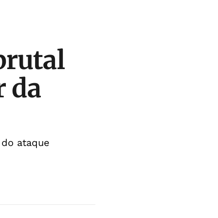
brutal
r da
s do ataque