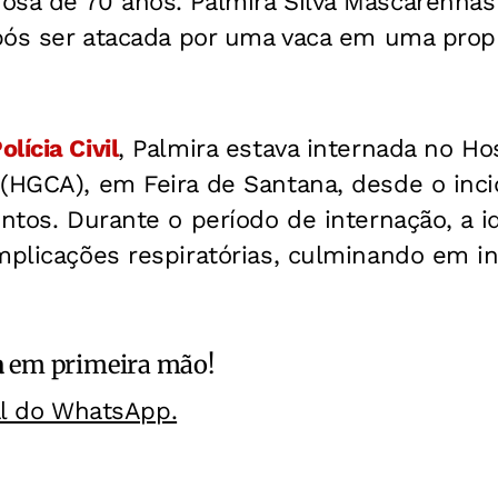
osa de 70 anos. Palmira Silva Mascarenhas
após ser atacada por uma vaca em uma prop
olícia Civil
, Palmira estava internada no Hos
 (HGCA), em Feira de Santana, desde o inc
entos. Durante o período de internação, a 
mplicações respiratórias, culminando em in
a
em primeira mão!
al do WhatsApp.