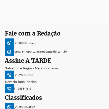
Fale com a Redação
(71) 99601-0020
jornalismoportal@grupoatarde.com.br
Assine
A TARDE
Salvador e Região Metropolitana
(71) 2886-1613
Demais localidades
71 2886-1613
Classificados
(71) 99965-8961