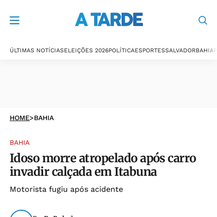
ÚLTIMAS NOTÍCIAS
ELEIÇÕES 2026
POLÍTICA
ESPORTES
SALVADOR
BAHIA
P
HOME
>
BAHIA
BAHIA
Idoso morre atropelado após carro
invadir calçada em Itabuna
Motorista fugiu após acidente