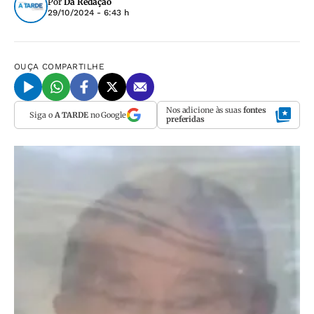
Por
Da Redação
29/10/2024 - 6:43 h
OUÇA
COMPARTILHE
Nos adicione às suas
fontes
Siga o
A TARDE
no Google
preferidas