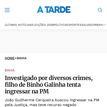
ÚLTIMAS NOTÍCIAS
ELEIÇÕES 2026
POLÍTICA
ESPORTES
SALVADOR
BAHIA
P
HOME
>
BAHIA
BAHIA
Investigado por diversos crimes,
filho de Binho Galinha tenta
ingressar na PM
João Guilherme Cerqueira buscou ingressar na PM
pela Justiça, mas teve recurso negado