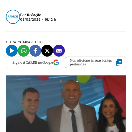
Por
Redação
03/02/2025 - 16:12 h
OUÇA
COMPARTILHE
Nos adicione às suas
fontes
Siga o
A TARDE
no Google
preferidas