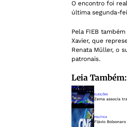
O encontro foi re
última segunda-fei
Pela FIEB também 
Xavier, que repres
Renata Müller, o 
patronais.
Leia Também:
ELEIÇÕES
Zema associa tra
POLÍTICA
Flávio Bolsonaro