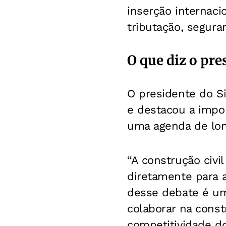
inserção internacio
tributação, seguran
O que diz o pr
O presidente do S
e destacou a impor
uma agenda de lon
“A construção civi
diretamente para a
desse debate é um
colaborar na cons
competitividade do