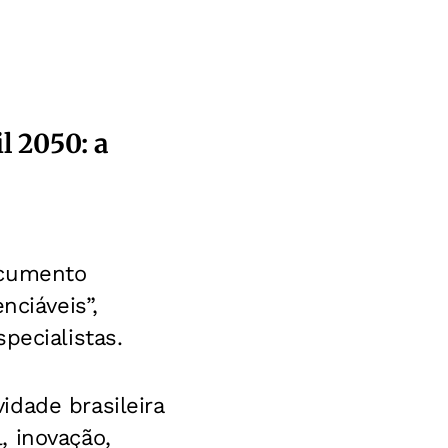
l 2050: a
ocumento
nciáveis”,
pecialistas.
dade brasileira
, inovação,