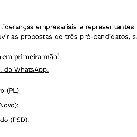
lideranças empresariais e representantes 
vir as propostas de três pré-candidatos, s
a
em primeira mão!
al do WhatsApp.
ro
(PL);
Novo);
ado
(PSD).