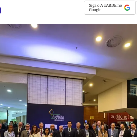
Siga o
A TARDE
no
Google