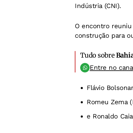
Indústria (CNI).
O encontro reuniu 
construção para ou
Tudo sobre
Bahi
Entre no can
Flávio Bolsona
Romeu Zema
(
e
Ronaldo Cai