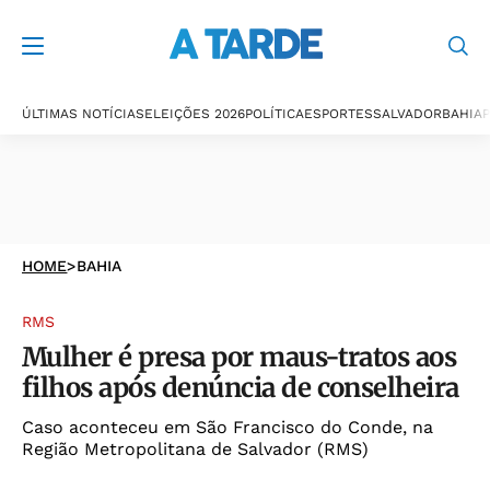
ÚLTIMAS NOTÍCIAS
ELEIÇÕES 2026
POLÍTICA
ESPORTES
SALVADOR
BAHIA
P
HOME
>
BAHIA
RMS
Mulher é presa por maus-tratos aos
filhos após denúncia de conselheira
Caso aconteceu em São Francisco do Conde, na
Região Metropolitana de Salvador (RMS)