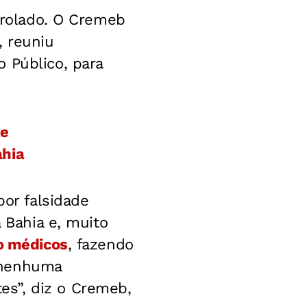
ntrolado. O Cremeb
, reuniu
 Público, para
te
ahia
por falsidade
 Bahia e, muito
o médicos
, fazendo
 nenhuma
s”, diz o Cremeb,