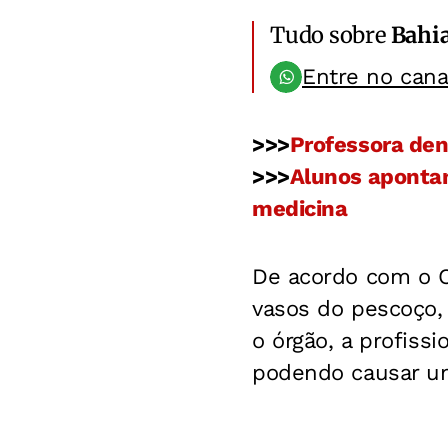
Tudo sobre
Bahi
Entre no can
>>>
Professora de
>>>
Alunos apontam
medicina
De acordo com o C
vasos do pescoço, 
o órgão, a profiss
podendo causar u