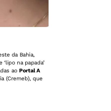
este da Bahia,
e ‘lipo na papada’
adas ao
Portal A
ia (Cremeb), que