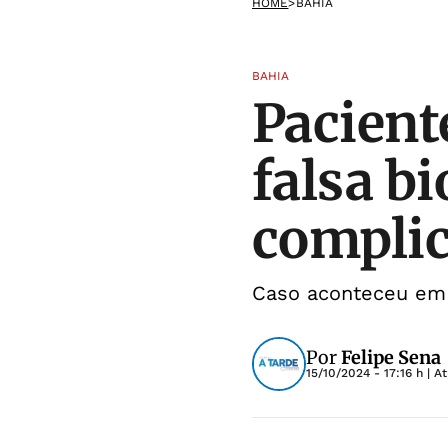
HOME
>
BAHIA
BAHIA
Pacient
falsa b
compli
Caso aconteceu em 
Por
Felipe Sena
15/10/2024 - 17:16 h
| A