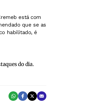
 Cremeb está com
mendado que se as
o habilitado, é
staques do dia.