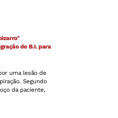
izarro"
ração do B.I. para
por uma lesão de
spiração. Segundo
coço da paciente,