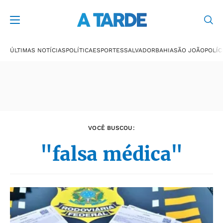
Últimas notícias
ÚLTIMAS NOTÍCIAS
POLÍTICA
ESPORTES
SALVADOR
BAHIA
SÃO JOÃO
POLÍC
VOCÊ BUSCOU:
"falsa médica"