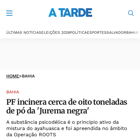
ÚLTIMAS NOTÍCIAS
ELEIÇÕES 2026
POLÍTICA
ESPORTES
SALVADOR
BAHIA
P
HOME
>
BAHIA
BAHIA
PF incinera cerca de oito toneladas
de pó da 'Jurema negra'
A substância psicodélica é o princípio ativo da
mistura do ayahuasca e foi apreendida no âmbito
da Operação ROOTS