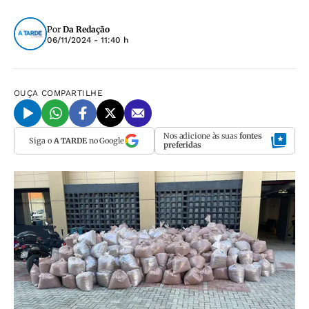
Por
Da Redação
06/11/2024 - 11:40 h
OUÇA
COMPARTILHE
Nos adicione às suas
fontes
Siga o
A TARDE
no Google
preferidas