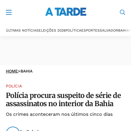
ÚLTIMAS NOTÍCIAS
ELEIÇÕES 2026
POLÍTICA
ESPORTES
SALVADOR
BAHIA
P
HOME
>
BAHIA
POLÍCIA
Polícia procura suspeito de série de
assassinatos no interior da Bahia
Os crimes aconteceram nos últimos cinco dias