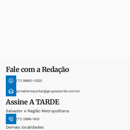
Fale com a Redação
(71) 99601-0020
jornalismoportal@grupoatarde.com.br
Assine
A TARDE
Salvador e Região Metropolitana
(71) 2886-1613
Demais localidades