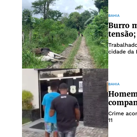
BAHIA
Burro m
tensão;
Trabalhado
cidade da 
BAHIA
Homem é
compan
Crime acon
11