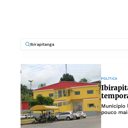
POLÍTICA
Ibirapi
temporá
Município 
pouco mais