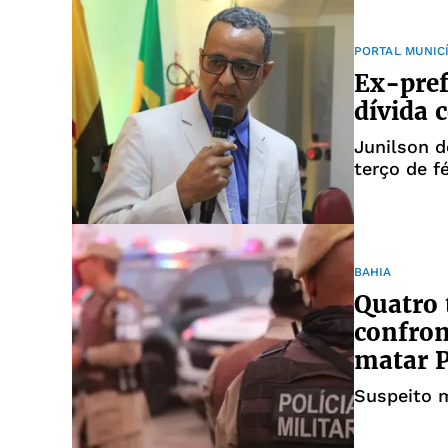
PORTAL MUNIC
Ex-pref
dívida 
Junilson d
terço de f
BAHIA
Quatro 
confron
matar 
Suspeito m