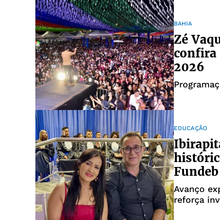
BAHIA
Zé Vaqu
confira
2026
Programaç
EDUCAÇÃO
Ibirapi
históri
Fundeb
Avanço ex
reforça in
profission