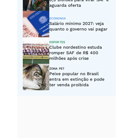
aguarda oferta
ECONOMIA
Salário mínimo 2027: veja
quanto o governo vai pagar
ESPORTES
Clube nordestino estuda
romper SAF de R$ 400
milhões após crise
ZONA PET
Peixe popular no Brasil
entra em extinção e pode
ter venda proibida