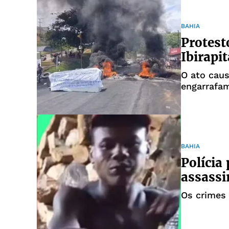
BAHIA
Protest
Ibirapi
O ato cau
engarrafam
BAHIA
Polícia
assassi
Os crimes