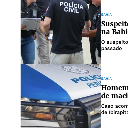
BAHIA
Suspeit
na Bahi
O suspeit
passado
BAHIA
Homem 
de mach
Caso acont
de Ibirapi