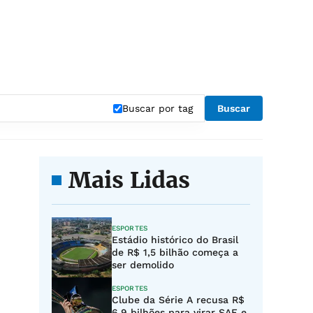
Buscar por tag
Buscar
Mais Lidas
ESPORTES
Estádio histórico do Brasil
de R$ 1,5 bilhão começa a
ser demolido
ESPORTES
Clube da Série A recusa R$
6,9 bilhões para virar SAF e