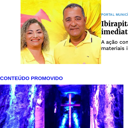
PORTAL MUNIC
Ibirapi
imediat
A ação co
materiais 
prefeitura