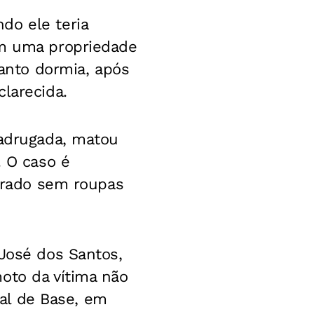
do ele teria
em uma propriedade
uanto dormia, após
larecida.
madrugada, matou
. O caso é
ntrado sem roupas
 José dos Santos,
oto da vítima não
tal de Base, em