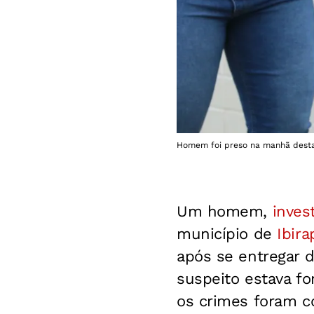
Homem foi preso na manhã desta
Um homem,
inves
município de
Ibira
após se entregar d
suspeito estava f
os crimes foram c