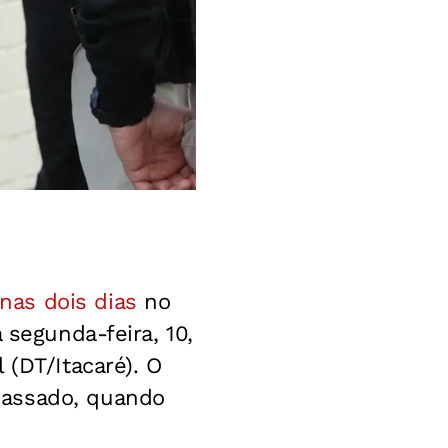
enas dois dias
no
 segunda-feira, 10,
 (DT/Itacaré). O
passado, quando