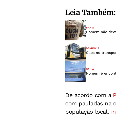
Leia Também:
BAHIA
Homem não devol
DENÚNCIA
Caos no transpor
BAHIA
Homem é encontr
De acordo com a
Po
com pauladas na c
população local,
in