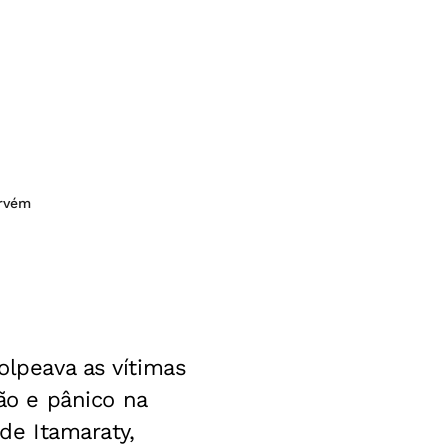
ervém
olpeava as vítimas
o e pânico na
 de Itamaraty,