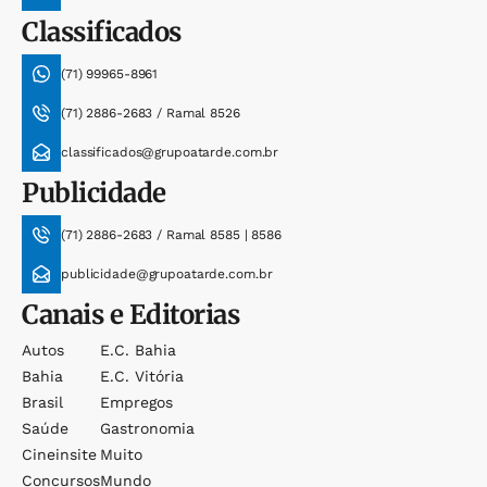
Classificados
(71) 99965-8961
(71) 2886-2683 / Ramal 8526
classificados@grupoatarde.com.br
Publicidade
(71) 2886-2683 / Ramal 8585 | 8586
publicidade@grupoatarde.com.br
Canais e Editorias
Autos
E.c. Bahia
Bahia
E.c. Vitória
Brasil
Empregos
Saúde
Gastronomia
Cineinsite
Muito
Concursos
Mundo