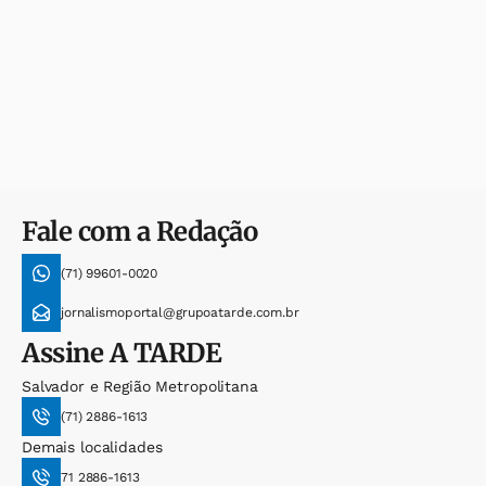
Fale com a Redação
(71) 99601-0020
jornalismoportal@grupoatarde.com.br
Assine
A TARDE
Salvador e Região Metropolitana
(71) 2886-1613
Demais localidades
71 2886-1613