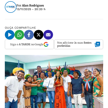
Por
Alan Rodrigues
13/11/2025 - 20:20 h
OUÇA
COMPARTILHE
Nos adicione às suas
fontes
Siga o
A TARDE
no Google
preferidas