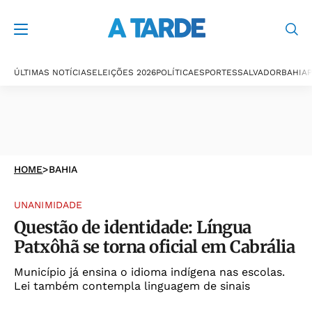
ÚLTIMAS NOTÍCIAS
ELEIÇÕES 2026
POLÍTICA
ESPORTES
SALVADOR
BAHIA
P
HOME
>
BAHIA
UNANIMIDADE
Questão de identidade: Língua
Patxôhã se torna oficial em Cabrália
Município já ensina o idioma indígena nas escolas.
Lei também contempla linguagem de sinais