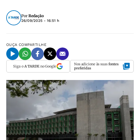
Por
Redação
26/09/2025 - 16:51 h
OUÇA
COMPARTILHE
Nos adicione às suas
fontes
Siga o
A TARDE
no Google
preferidas