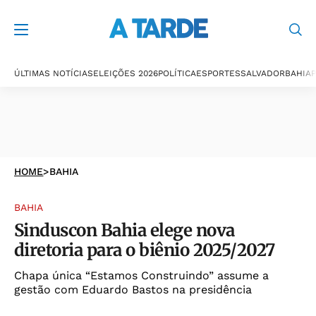
ÚLTIMAS NOTÍCIAS
ELEIÇÕES 2026
POLÍTICA
ESPORTES
SALVADOR
BAHIA
P
HOME
>
BAHIA
BAHIA
Sinduscon Bahia elege nova
diretoria para o biênio 2025/2027
Chapa única “Estamos Construindo” assume a
gestão com Eduardo Bastos na presidência