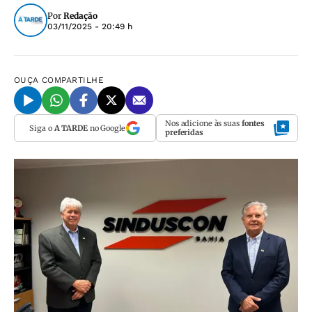
Por
Redação
03/11/2025 - 20:49 h
OUÇA
COMPARTILHE
Nos adicione às suas
fontes
Siga o
A TARDE
no Google
preferidas