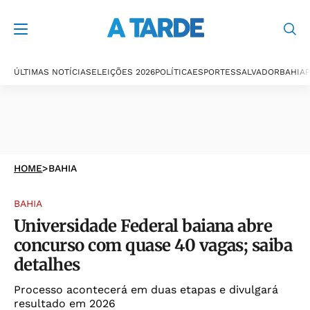
ÚLTIMAS NOTÍCIAS
ELEIÇÕES 2026
POLÍTICA
ESPORTES
SALVADOR
BAHIA
P
HOME
>
BAHIA
BAHIA
Universidade Federal baiana abre
concurso com quase 40 vagas; saiba
detalhes
Processo acontecerá em duas etapas e divulgará
resultado em 2026