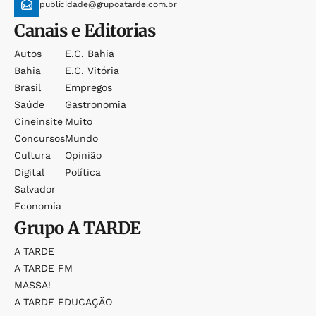
publicidade@grupoatarde.com.br
Canais e Editorias
Autos
E.c. Bahia
Bahia
E.c. Vitória
Brasil
Empregos
Saúde
Gastronomia
Cineinsite
Muito
Concursos
Mundo
Cultura
Opinião
Digital
Política
Salvador
Economia
Grupo
A TARDE
A TARDE
A TARDE FM
MASSA!
A TARDE EDUCAÇÃO