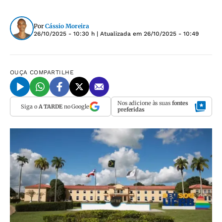
Por
Cássio Moreira
26/10/2025 - 10:30 h
| Atualizada em
26/10/2025 - 10:49
OUÇA
COMPARTILHE
Nos adicione às suas
fontes
Siga o
A TARDE
no Google
preferidas