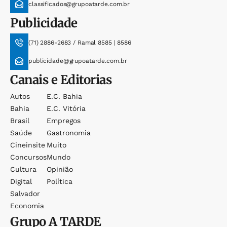
classificados@grupoatarde.com.br
Publicidade
(71) 2886-2683 / Ramal 8585 | 8586
publicidade@grupoatarde.com.br
Canais e Editorias
Autos
E.c. Bahia
Bahia
E.c. Vitória
Brasil
Empregos
Saúde
Gastronomia
Cineinsite
Muito
Concursos
Mundo
Cultura
Opinião
Digital
Política
Salvador
Economia
Grupo
A TARDE