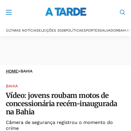
ÚLTIMAS NOTÍCIAS
ELEIÇÕES 2026
POLÍTICA
ESPORTES
SALVADOR
BAHIA
P
HOME
>
BAHIA
BAHIA
Vídeo: jovens roubam motos de
concessionária recém-inaugurada
na Bahia
Câmera de segurança registrou o momento do
crime