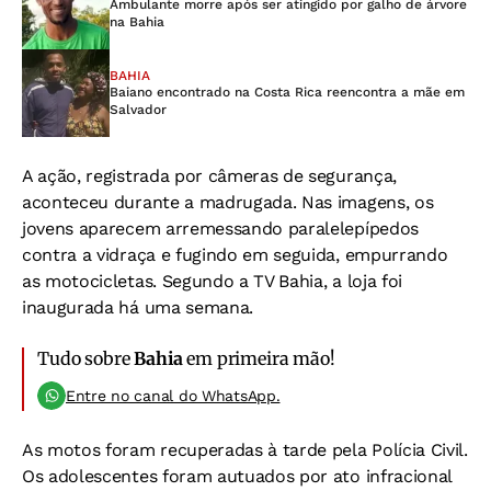
Ambulante morre após ser atingido por galho de árvore
na Bahia
BAHIA
Baiano encontrado na Costa Rica reencontra a mãe em
Salvador
A ação, registrada por câmeras de segurança,
aconteceu durante a madrugada. Nas imagens, os
jovens aparecem arremessando paralelepípedos
contra a vidraça e fugindo em seguida, empurrando
as motocicletas. Segundo a TV Bahia, a loja foi
inaugurada há uma semana.
Tudo sobre
Bahia
em primeira mão!
Entre no canal do WhatsApp.
As motos foram recuperadas à tarde pela Polícia Civil.
Os adolescentes foram autuados por ato infracional