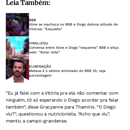
Leia Também:
BBB
Aline se machuca no BBB e Diogo detona atitude de
Vinicius: "Esquisito"
VIRALIZOU
Conversa entre Aline e Diogo “esquenta” BBB e atiça
web: “Botar leite”
ELIMINAÇÃO
Mateus é o sétimo eliminado do BBB 25; veja
porcentagem
“Eu já falei com a Vitória pra ela não comentar com
ninguém, tô só esperando o Diego acordar pra falar
também”, disse Gracyanne para Thamiris. “O Diego
viu?”, questionou a nutricionista. “Acho que viu”,
mentiu a campo-grandense.