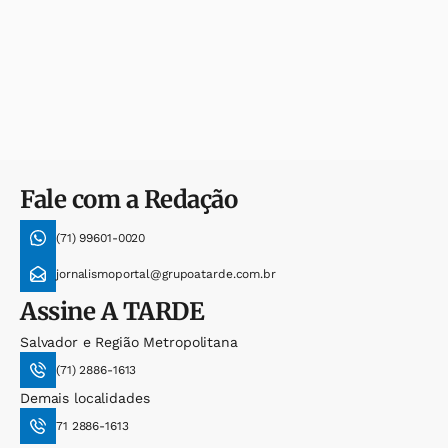
Fale com a Redação
(71) 99601-0020
jornalismoportal@grupoatarde.com.br
Assine
A TARDE
Salvador e Região Metropolitana
(71) 2886-1613
Demais localidades
71 2886-1613