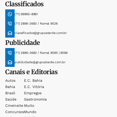
Classificados
(71) 99965-8961
(71) 2886-2683 / Ramal 8526
classificados@grupoatarde.com.br
Publicidade
(71) 2886-2683 / Ramal 8585 | 8586
publicidade@grupoatarde.com.br
Canais e Editorias
Autos
E.c. Bahia
Bahia
E.c. Vitória
Brasil
Empregos
Saúde
Gastronomia
Cineinsite
Muito
Concursos
Mundo