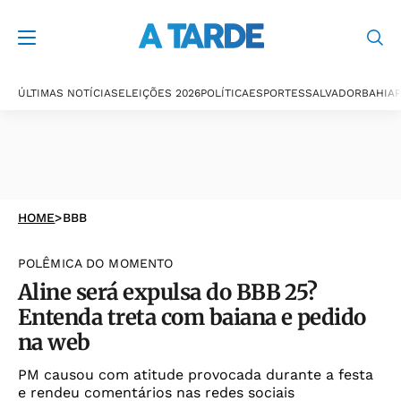
ÚLTIMAS NOTÍCIAS
ELEIÇÕES 2026
POLÍTICA
ESPORTES
SALVADOR
BAHIA
P
HOME
>
BBB
POLÊMICA DO MOMENTO
Aline será expulsa do BBB 25?
Entenda treta com baiana e pedido
na web
PM causou com atitude provocada durante a festa
e rendeu comentários nas redes sociais