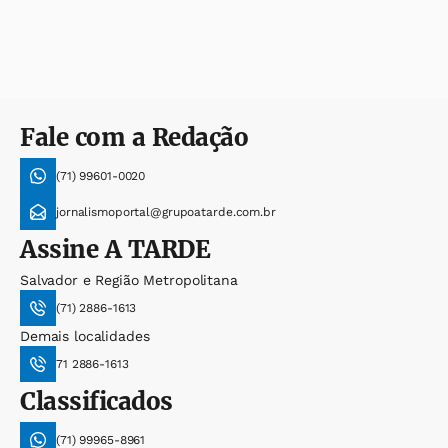
Fale com a Redação
(71) 99601-0020
jornalismoportal@grupoatarde.com.br
Assine
A TARDE
Salvador e Região Metropolitana
(71) 2886-1613
Demais localidades
71 2886-1613
Classificados
(71) 99965-8961