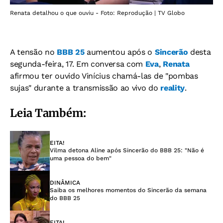
Renata detalhou o que ouviu - Foto: Reprodução | TV Globo
A tensão no
BBB 25
aumentou após o
Sincerão
desta
segunda-feira, 17. Em conversa com
Eva
,
Renata
afirmou ter ouvido Vinícius chamá-las de "pombas
sujas" durante a transmissão ao vivo do
reality
.
Leia Também:
EITA!
Vilma detona Aline após Sincerão do BBB 25: "Não é
uma pessoa do bem"
DINÂMICA
Saiba os melhores momentos do Sincerão da semana
do BBB 25
EITA!