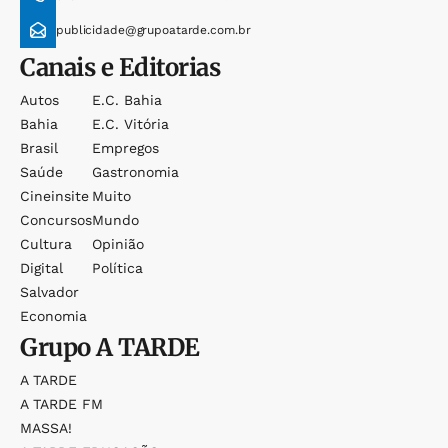
publicidade@grupoatarde.com.br
Canais e Editorias
Autos
E.c. Bahia
Bahia
E.c. Vitória
Brasil
Empregos
Saúde
Gastronomia
Cineinsite
Muito
Concursos
Mundo
Cultura
Opinião
Digital
Política
Salvador
Economia
Grupo
A TARDE
A TARDE
A TARDE FM
MASSA!