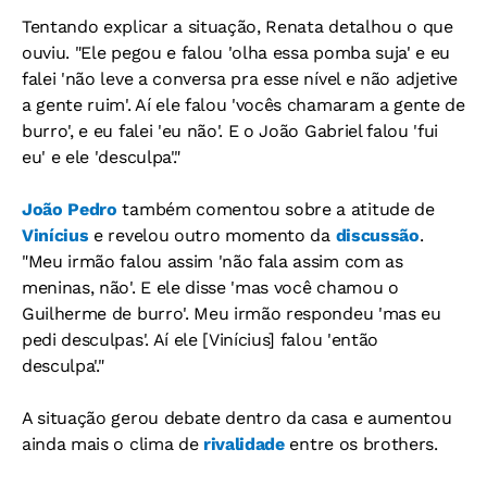
Tentando explicar a situação, Renata detalhou o que
ouviu. "Ele pegou e falou 'olha essa pomba suja' e eu
falei 'não leve a conversa pra esse nível e não adjetive
a gente ruim'. Aí ele falou 'vocês chamaram a gente de
burro', e eu falei 'eu não'. E o João Gabriel falou 'fui
eu' e ele 'desculpa'."
João Pedro
também comentou sobre a atitude de
Vinícius
e revelou outro momento da
discussão
.
"Meu irmão falou assim 'não fala assim com as
meninas, não'. E ele disse 'mas você chamou o
Guilherme de burro'. Meu irmão respondeu 'mas eu
pedi desculpas'. Aí ele [Vinícius] falou 'então
desculpa'."
A situação gerou debate dentro da casa e aumentou
ainda mais o clima de
rivalidade
entre os brothers.