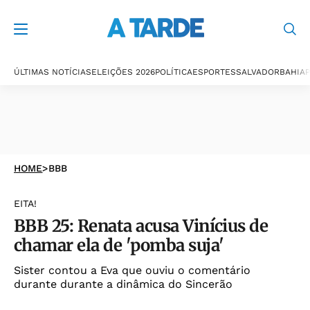
ÚLTIMAS NOTÍCIAS
ELEIÇÕES 2026
POLÍTICA
ESPORTES
SALVADOR
BAHIA
P
HOME
>
BBB
EITA!
BBB 25: Renata acusa Vinícius de
chamar ela de 'pomba suja'
Sister contou a Eva que ouviu o comentário
durante durante a dinâmica do Sincerão