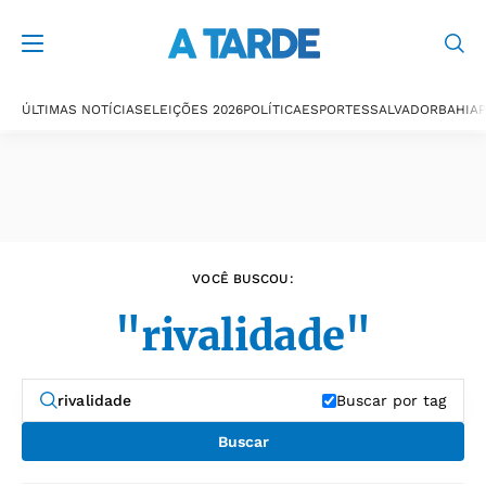
Últimas notícias
ÚLTIMAS NOTÍCIAS
ELEIÇÕES 2026
POLÍTICA
ESPORTES
SALVADOR
BAHIA
P
VOCÊ BUSCOU:
"rivalidade"
Buscar por tag
Buscar