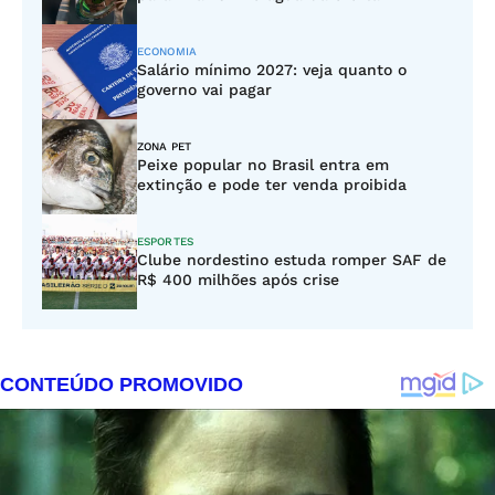
ECONOMIA
Salário mínimo 2027: veja quanto o
governo vai pagar
ZONA PET
Peixe popular no Brasil entra em
extinção e pode ter venda proibida
ESPORTES
Clube nordestino estuda romper SAF de
R$ 400 milhões após crise