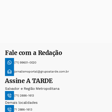
Fale com a Redação
(71) 99601-0020
jornalismoportal@grupoatarde.com.br
Assine
A TARDE
Salvador e Região Metropolitana
(71) 2886-1613
Demais localidades
71 2886-1613