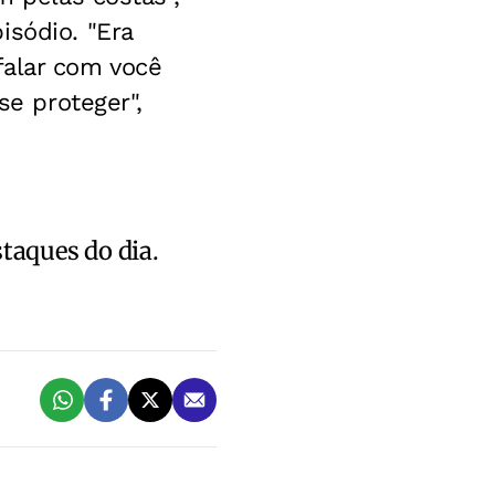
isódio. "Era
falar com você
se proteger",
staques do dia.