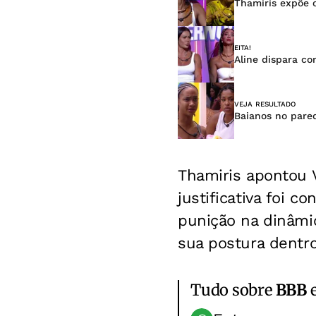
Thamiris expõe c
EITA!
Aline dispara co
VEJA RESULTADO
Baianos no pared
Thamiris apontou 
justificativa foi 
punição na dinâmic
sua postura dentro
Tudo sobre
BBB
e