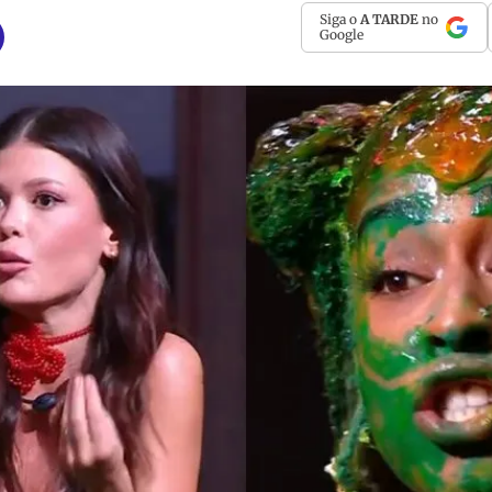
Siga o
A TARDE
no
Google