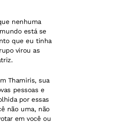
 que nenhuma
 mundo está se
nto que eu tinha
rupo virou as
riz.
m Thamiris, sua
novas pessoas e
lhida por essas
cê não uma, não
 votar em você ou