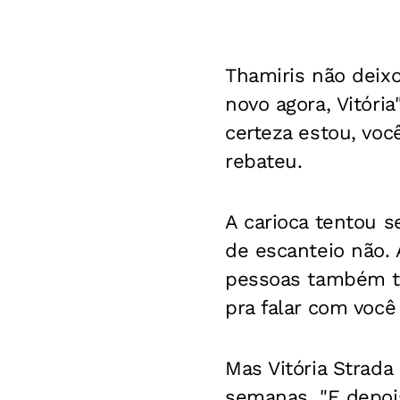
Thamiris não deix
novo agora, Vitória
certeza estou, voc
rebateu.
A carioca tentou s
de escanteio não.
pessoas também tiv
pra falar com você 
Mas Vitória Strad
semanas. "E depois