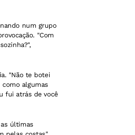
sionando num grupo
a provocação. "Com
sozinha?",
a. "Não te botei
po como algumas
 fui atrás de você
nas últimas
m pelas costas",