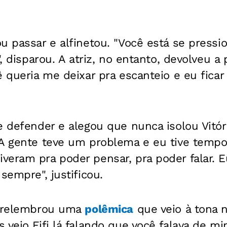
ou passar e alfinetou. "Você está se pres
", disparou. A atriz, no entanto, devolveu 
ê queria me deixar pra escanteio e eu ficar 
e defender e alegou que nunca isolou Vitóri
 A gente teve um problema e eu tive tem
eram pra poder pensar, pra poder falar. Eu
sempre", justificou.
a relembrou uma
polêmica
que veio à tona 
 veio Fifi lá falando que você falava de mi