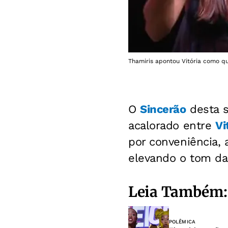
Thamiris apontou Vitória como q
O
Sincerão
desta s
acalorado entre
Vi
por conveniência,
elevando o tom d
Leia Também:
POLÊMICA