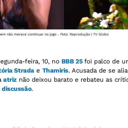
uem não merece continuar no jogo - Foto: Reprodução | TV Globo
egunda-feira, 10, no
BBB 25
foi palco de 
tória Strada
e
Thamiris
. Acusada de se ali
 a
atriz
não deixou barato e rebateu as crític
a
discussão
.