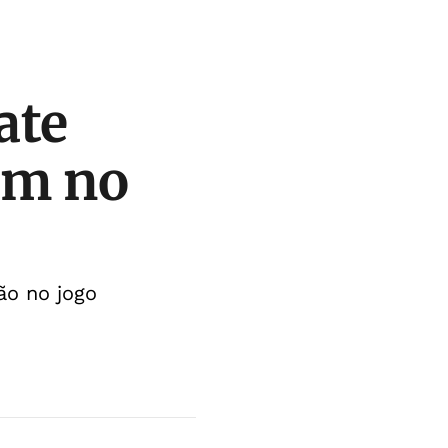
ate
em no
ão no jogo