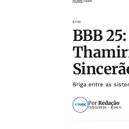
HOME
>
BBB
EITA!
BBB 25:
Thamiri
Sincerã
Briga entre as sist
Por
Redação
11/03/2025 - 8:06 h