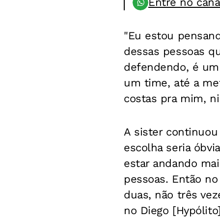
Entre no can
"Eu estou pensan
dessas pessoas qu
defendendo, é um 
um time, até a met
costas pra mim, n
A sister continuou
escolha seria óbvi
estar andando mai
pessoas. Então n
duas, não três vez
no Diego [Hypólito]