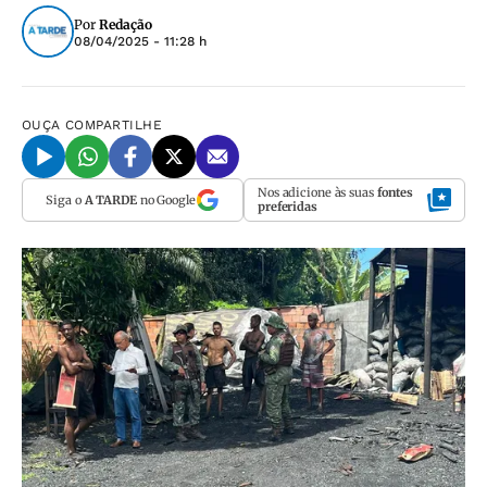
Por
Redação
08/04/2025 - 11:28 h
OUÇA
COMPARTILHE
Nos adicione às suas
fontes
Siga o
A TARDE
no Google
preferidas