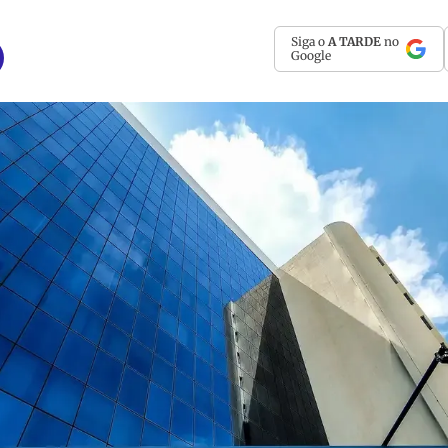
Siga o
A TARDE
no
Google