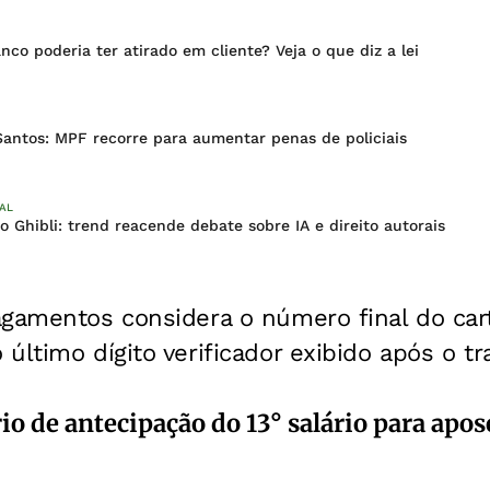
co poderia ter atirado em cliente? Veja o que diz a lei
Santos: MPF recorre para aumentar penas de policiais
IAL
 Ghibli: trend reacende debate sobre IA e direito autorais
gamentos considera o número final do cart
último dígito verificador exibido após o tr
io de antecipação do 13° salário para apo