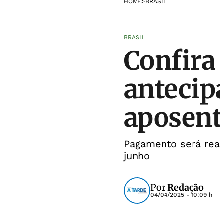
HOME
>
BRASIL
BRASIL
Confira
antecip
aposen
Pagamento será real
junho
Por
Redação
04/04/2025 - 10:09 h