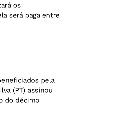
zará os
la será paga entre
eneficiados pela
ilva (PT) assinou
to do décimo