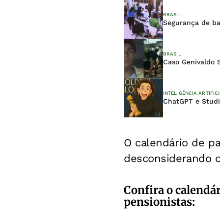
BRASIL
Segurança de ban
BRASIL
Caso Genivaldo 
INTELIGÊNCIA ARTIFIC
ChatGPT e Studio
O calendário de pa
desconsiderando o 
Confira o calendár
pensionistas: