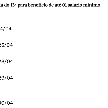
la do 13° para benefício de até 01 salário mínimo
24/04
25/04
28/04
29/04
30/04